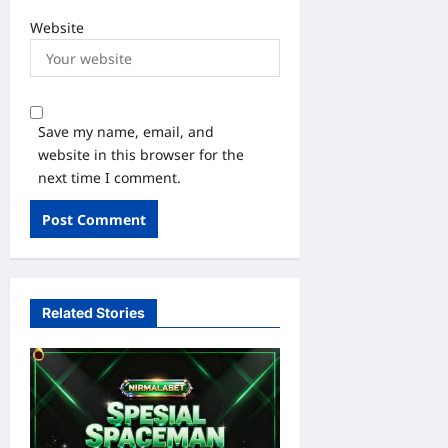
Website
Save my name, email, and
website in this browser for the
next time I comment.
Related Stories