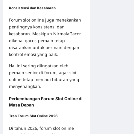
Konsistensi dan Kesabaran
Forum slot online juga menekankan
pentingnya konsistensi dan
kesabaran. Meskipun NirmalaGacor
dikenal gacor, pemain tetap
disarankan untuk bermain dengan
kontrol emosi yang baik.
Hal ini sering diingatkan oleh
pemain senior di forum, agar slot
online tetap menjadi hiburan yang
menyenangkan.
Perkembangan Forum Slot Online di
Masa Depan
Tren Forum Slot Online 2026
Di tahun 2026, forum slot online