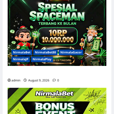
NirmalaBet
NirmalaBet88
NirmalaGacor
NirmalaJP
NirmalaPlay
Slot Seabank Gacor Bonus Menarik Terbaru
admin
August 9, 2026
0