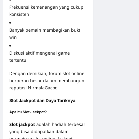
Frekuensi kemenangan yang cukup
konsisten
Banyak pemain membagikan bukti
win
Diskusi aktif mengenai game
tertentu
Dengan demikian, forum slot online
berperan besar dalam membangun
reputasi NirmalaGacor.
Slot Jackpot dan Daya Tariknya
Apa Itu Slot Jackpot?
Slot jackpot
adalah hadiah terbesar
yang bisa didapatkan dalam
permainan slot online. Jackpot