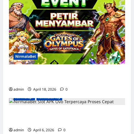
NirmalaBet
Nirmalabet Judi Slot Online Bonus Besar
Tanpa Potongan
NirmalaBet
NirmalaBet88
NirmalaGacor
admin
April 18, 2026
0
NirmalaJP
NirmalaPlay
NirmalaBet Slot APK Ovo Terpercaya Proses
Cepat
NirmalaBet
NirmalaBet88
NirmalaGacor
admin
April 6, 2026
0