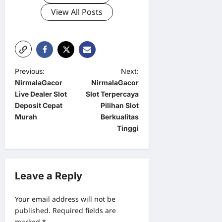
View All Posts
P
Previous:
Next:
NirmalaGacor
NirmalaGacor
o
Live Dealer Slot
Slot Terpercaya
s
Deposit Cepat
Pilihan Slot
t
Murah
Berkualitas
Tinggi
n
a
v
Leave a Reply
i
g
Your email address will not be
a
published.
Required fields are
marked
*