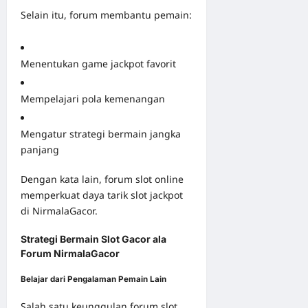
Selain itu, forum membantu pemain:
Menentukan game jackpot favorit
Mempelajari pola kemenangan
Mengatur strategi bermain jangka
panjang
Dengan kata lain, forum slot online
memperkuat daya tarik slot jackpot
di NirmalaGacor.
Strategi Bermain Slot Gacor ala
Forum NirmalaGacor
Belajar dari Pengalaman Pemain Lain
Salah satu keunggulan forum slot