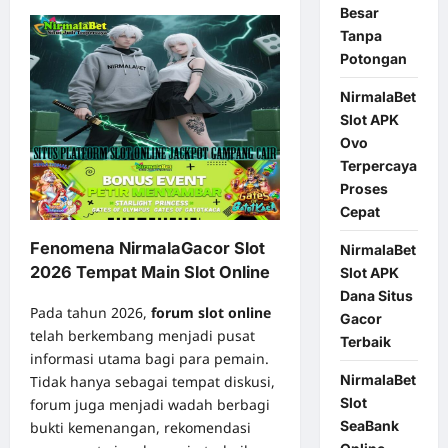
Besar
Tanpa
Potongan
NirmalaBet
Slot APK
Ovo
Terpercaya
Proses
Cepat
Fenomena
NirmalaGacor Slot
NirmalaBet
2026 Tempat Main Slot Online
Slot APK
Dana Situs
Pada tahun 2026,
forum slot online
Gacor
telah berkembang menjadi pusat
Terbaik
informasi utama bagi para pemain.
NirmalaBet
Tidak hanya sebagai tempat diskusi,
Slot
forum juga menjadi wadah berbagi
SeaBank
bukti kemenangan, rekomendasi