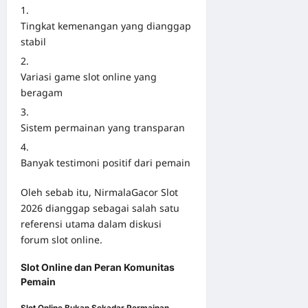
Tingkat kemenangan yang dianggap
stabil
Variasi game slot online yang
beragam
Sistem permainan yang transparan
Banyak testimoni positif dari pemain
Oleh sebab itu, NirmalaGacor Slot
2026 dianggap sebagai salah satu
referensi utama dalam diskusi
forum slot online.
Slot Online dan Peran Komunitas
Pemain
Slot Online Bukan Sekadar Permainan